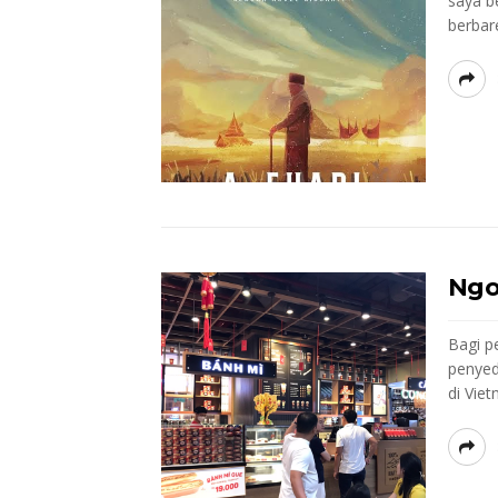
saya be
berbare
Ngo
Bagi pe
penyed
di Viet