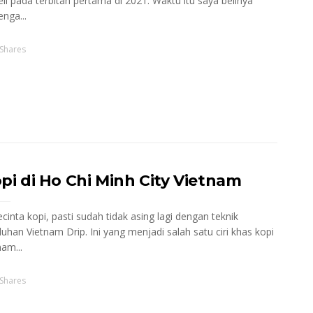
li pada terbitan pertama di 2021. Waktu itu saya belinya
nga...
Shares
pi di Ho Chi Minh City Vietnam
cinta kopi, pasti sudah tidak asing lagi dengan teknik
uhan Vietnam Drip. Ini yang menjadi salah satu ciri khas kopi
nam...
Shares