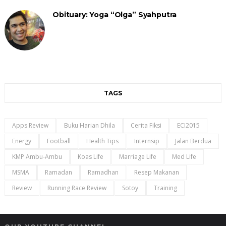
Obituary: Yoga “Olga” Syahputra
TAGS
Apps Review
Buku Harian Dhila
Cerita Fiksi
ECI2015
Energy
Football
Health Tips
Internsip
Jalan Berdua
KMP Ambu-Ambu
Koas Life
Marriage Life
Med Life
MSMA
Ramadan
Ramadhan
Resep Makanan
Review
Running Race Review
Sotoy
Training