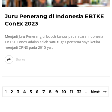
Juru Penerang di Indonesia EBTKE
ConEx 2023
Menjadi Juru Penerang di booth kantor pada acara Indonesia
EBTKE Conex adalah salah satu tugas pertama saya ketika
menjadi CPNS pada 2015 ya...
Shares
1
2
3
4
5
6
7
8
9
10
11
32
Next