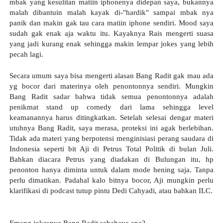
mbak yang kesulitan matiin iphonenya didepan saya, bukannya 
malah dibantuin malah kayak di-"hardik" sampai mbak nya 
panik dan makin gak tau cara matiin iphone sendiri. Mood saya 
sudah gak enak aja waktu itu. Kayaknya Rais mengerti suasa 
yang jadi kurang enak sehingga makin lempar jokes yang lebih 
pecah lagi.
Secara umum saya bisa mengerti alasan Bang Radit gak mau ada 
yg bocor dari materinya oleh penontonnya sendiri. Mungkin 
Bang Radit sadar bahwa tidak semua penontonnya adalah 
penikmat stand up comedy dari lama sehingga level 
keamanannya harus ditingkatkan. Setelah selesai dengar materi 
utuhnya Bang Radit, saya merasa, proteksi ini agak berlebihan. 
Tidak ada materi yang berpotensi menginisiasi perang saudara di 
Indonesia seperti bit Aji di Petrus Total Politik di bulan Juli. 
Bahkan diacara Petrus yang diadakan di Bulungan itu, hp 
penonton hanya diminta untuk dalam mode hening saja. Tanpa 
perlu dimatikan. Padahal kalo bitnya bocor, Aji mungkin perlu 
klarifikasi di podcast tutup pintu Dedi Cahyadi, atau bahkan ILC.
Emang jokesnya Bang Radit sebahaya apa?