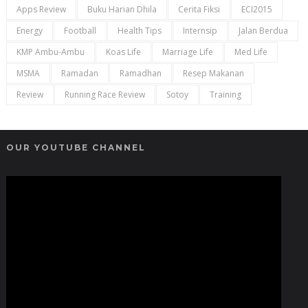
Apps Review
Buku Harian Dhila
Cerita Fiksi
ECI2015
Energy
Football
Health Tips
Internsip
Jalan Berdua
KMP Ambu-Ambu
Koas Life
Marriage Life
Med Life
MSMA
Ramadan
Ramadhan
Resep Makanan
Review
Running Race Review
Sotoy
Training
OUR YOUTUBE CHANNEL