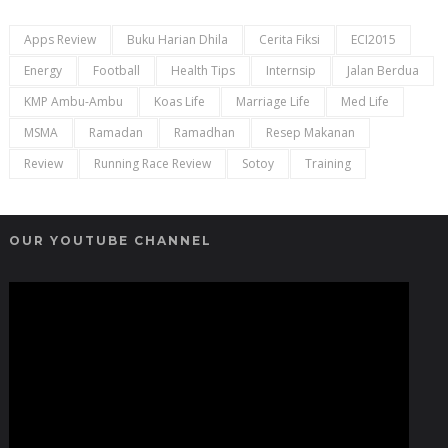
Apps Review
Buku Harian Dhila
Cerita Fiksi
ECI2015
Energy
Football
Health Tips
Internsip
Jalan Berdua
KMP Ambu-Ambu
Koas Life
Marriage Life
Med Life
MSMA
Ramadan
Ramadhan
Resep Makanan
Review
Running Race Review
Sotoy
Training
OUR YOUTUBE CHANNEL